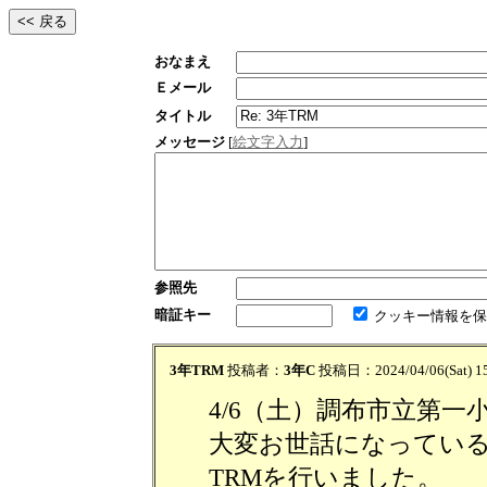
おなまえ
Ｅメール
タイトル
メッセージ
[
絵文字入力
]
参照先
暗証キー
クッキー情報を保
3年TRM
投稿者：
3年C
投稿日：2024/04/06(Sat) 1
4/6（土）調布市立第
大変お世話になっている
TRMを行いました。