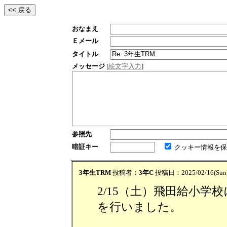
おなまえ
Ｅメール
タイトル
メッセージ
[
絵文字入力
]
参照先
暗証キー
クッキー情報を保
3年生TRM
投稿者：
3年C
投稿日：2025/02/16(Sun)
2/15（土）飛田給小学校
を行いました。