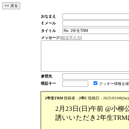
おなまえ
Ｅメール
タイトル
メッセージ
[
絵文字入力
]
参照先
暗証キー
クッキー情報を保
2年生TRM
投稿者：
2年C
投稿日：2025/03/08(Sat)
2月23日(日)午前 @
誘いいただき2年生TR