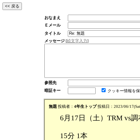
おなまえ
Ｅメール
タイトル
メッセージ
[
絵文字入力
]
参照先
暗証キー
クッキー情報を保
無題
投稿者：
4年生トップ
投稿日：2023/06/17(Sat
6月17日（土）TRM v
15分 1本