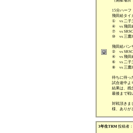
（開催場所
15分ハーフ
飛田給タイ
① vs 二子
④ vs 飛田
⑦ vs SRS
⑩ vs 三鷹F
飛田給パン
② vs SRS
④ vs 飛田
⑥ vs 二子
⑧ vs 三鷹F
待ちに待っ
試合途中よ
結果は、残
最後まで戦
対戦頂きま
様、ありが
3年生TRM
投稿者