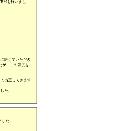
きTRMを行いまし
ムに鍛えていただき
たが、この強度を
して出直してきます
ました。
ました。