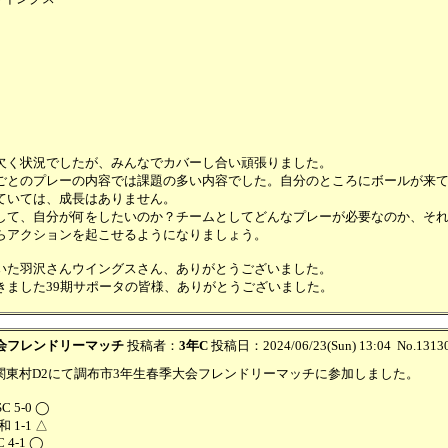
欠く状況でしたが、みんなでカバーし合い頑張りました。
ごとのプレーの内容では課題の多い内容でした。自分のところにボールが来
ていては、成長はありません。
して、自分が何をしたいのか？チームとしてどんなプレーが必要なのか、そ
らアクションを起こせるようになりましょう。
いた羽沢さんウイングスさん、ありがとうございました。
きました39期サポータの皆様、ありがとうございました。
会フレンドリーマッチ
投稿者：
3年C
投稿日：2024/06/23(Sun) 13:04
No.1313
土）関東村D2にて調布市3年生春季大会フレンドリーマッチに参加しました。
C 5-0 ◯
和 1-1 △
C 4-1 ◯