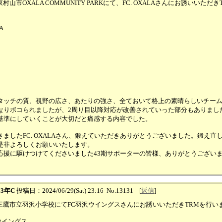
東村山市OXALA COMMUNITY PARKにて、FC. OXALAさんにお誘いいただ
A
タッチの質、視野の広さ、あたりの強さ、全ておいて格上の素晴らしいチー
なりボコられましたが、2周り目以降対応が改善されていった部分もありまし
基準にしていくことが大切だと痛感する内容でした。
きましたFC. OXALAさん、鍛えていただきありがとうございました。鍛え直
是非よろしくお願いいたします。
応援に駆けつけてくださいました43期サポーターの皆様、ありがとうござい
：
3年C
投稿日：2024/06/29(Sat) 23:16
No.13131
[
返信
]
土）三鷹市立羽沢小学校にてFC羽沢ウイングスさんにお誘いいただきTRMを行い
沢ウイングス