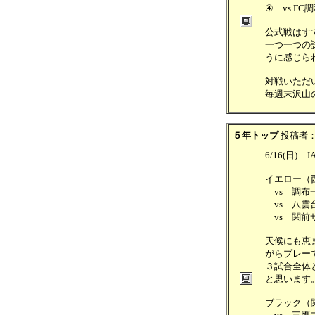
④ vs FC調
公式戦はす
一つ一つの
うに感じら
対戦いただ
毎週末沢山
５年トップ
投稿者
6/16(日
イエロー（
vs 調布一
vs 八雲
vs 関前サ
天候にも恵
がらプレー
３試合全体
と思います
ブラック（