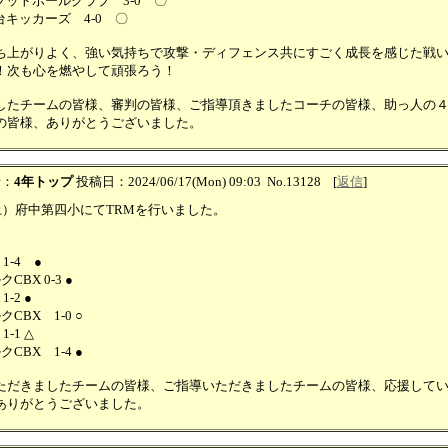
フットボールクラブ 3-0 〇
キッカーズ 4-0 〇
ち上がりよく、強い気持ちで攻撃・ディフェンス共にすごく成長を感じた戦
！次も心を燃やして頑張ろう！
したチームの皆様、審判の皆様、ご指導頂きましたコーチの皆様、助っ人の
の皆様、ありがとうございました。
者：
4年トップ
投稿日：2024/06/17(Mon) 09:03
No.13128
[
返信
]
（土）府中第四小にてTRMを行いました。
1-4 ●
CBX 0-3 ●
1-2 ●
CBX 1-0 ○
1-1 △
CBX 1-4 ●
ただきましたチームの皆様、ご指導いただきましたチームの皆様、応援して
ありがとうございました。