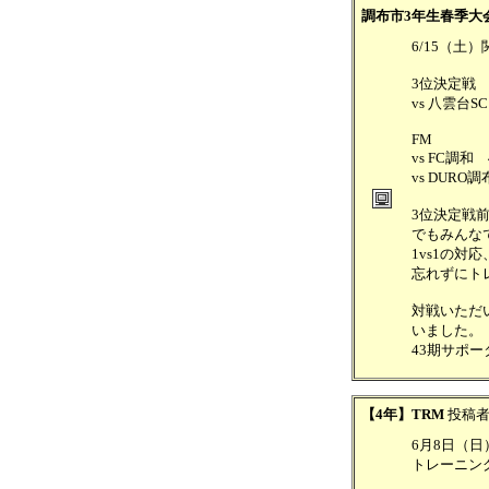
調布市3年生春季大
6/15（土
3位決定戦
vs 八雲台S
FM
vs FC調和 
vs DURO調布
3位決定戦
でもみんな
1vs1の
忘れずにト
対戦いただ
いました。
43期サポ
【4年】TRM
投稿
6月8日（日）
トレーニン