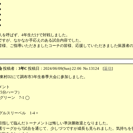
●
●
●
●
 ●
人を呼ばず、4年生だけで対戦しました。
ですが、なかなか手応えのある試合内容でした。
皆様、ご指導いただきましたコーチの皆様、応援していただきました保護者
。
会
投稿者：
3年C
投稿日：2024/06/09(Sun) 22:06
No.13124
[
返信
]
関東村D2にて調布市3年生春季大会に参加しました。
メント
15分ハーフ）
Cグリーン 7-1 ◯
グルスリーベル 1-4 ×
目指して臨んだトーナメントは悔しい準決勝敗退となりました。
選リーグから7試合を通じて、少しづつですが成長も見られました。気持ちを