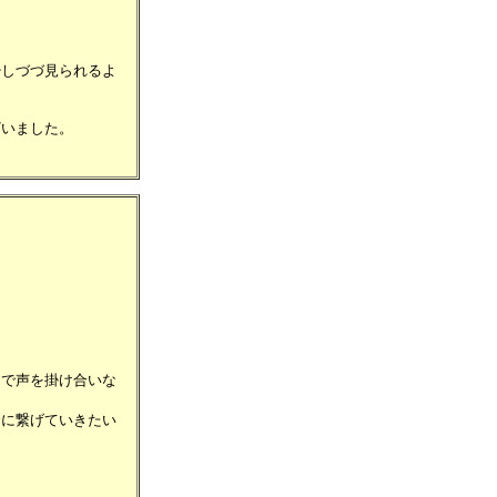
少しづづ見られるよ
ざいました。
。
なで声を掛け合いな
合に繋げていきたい