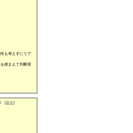
て何も考えずにリア
れを踏まえて判断実
0
[
返信
]