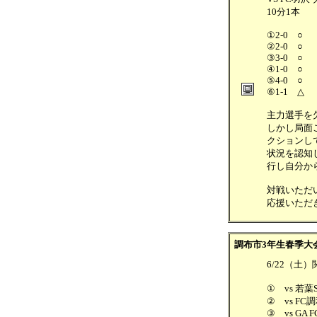
10分1本
①2-0 ○
②2-0 ○
③3-0 ○
④1-0 ○
⑤4-0 ○
⑥1-1 △
主力選手を
しかし局面
クションし
状況を認知
行し自分か
対戦いただ
応援いただ
調布市3年生春季大
6/22（
① vs 若葉S
② vs FC調
③ vs GA F