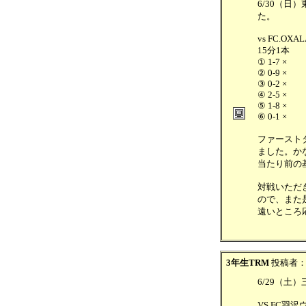
6/30（日）
た。
vs FC.OXAL
15分1本
① 1-7 ×
② 0-9 ×
③ 0-2 ×
④ 2-5 ×
⑤ 1-8 ×
⑥ 0-1 ×
ファースト
ました。か
当たり前の
対戦いただ
ので、また
遠いところ
3年生TRM
投稿者
6/29（
VS FC羽