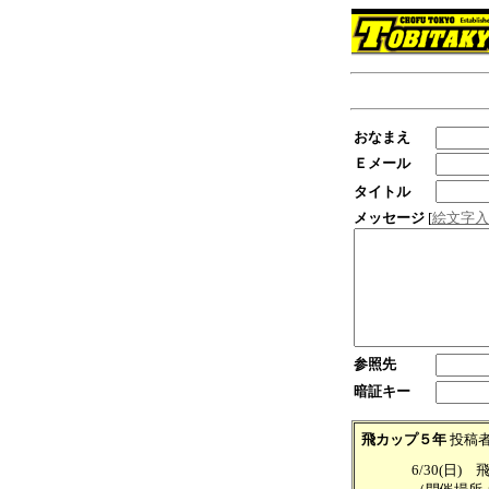
おなまえ
Ｅメール
タイトル
メッセージ
[
絵文字入
参照先
暗証キー
飛カップ５年
投稿
6/30(日