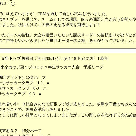
和 3-0 ◯
でに終えていますが、TRMを通じて新しい試みも行いました。
試合とプレーを通じて、チームとしての課題、個々の課題と向き合う姿勢が
れました。秋に向けてこの夏の更なる成長を期待します！
いたチームの皆様、大会を運営いただいた競技リーダーの皆様ありがとうご
のご声援をいただきました43期サポーターの皆様、ありがとうございました
：
５年トップ
投稿日：2024/06/18(Tue) 01:18
No.13129
[
返信
]
) JA東京カップ第９ブロック５年生サッカー大会 予選リーグ
西町グランド）15分ハーフ
小サッカークラブ 1-3 ●
台サッカークラブ 0-0 △
ッカークラブ 0-3 ●
まれ暑い中、３試合みんなで頑張って戦い抜きました。攻撃や守備でもみん
できたことで、無失点試合もありました。
としては悔しい結果となってしまいましたが、この悔しさを忘れずに次の試
。
関東村Ｄ２）15分ハーフ