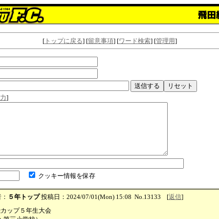
[
トップに戻る
] [
留意事項
] [
ワード検索
] [
管理用
]
力
]
クッキー情報を保存
者：
５年トップ
投稿日：2024/07/01(Mon) 15:08
No.13133
[
返信
]
) 飛カップ５年生大会