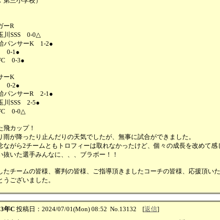
：第三小学校）
ガーR
玉川SSS 0-0△
給パンサーK 1-2●
C 0-1●
C 0-3●
サーK
C 0-2●
給パンサーR 2-1●
玉川SSS 2-5●
C 0-0△
た飛カップ！
り雨が降ったり止んだりの天気でしたが、無事に試合ができました。
念ながら2チームともトロフィーは取れなかったけど、個々の成長を改めて感
い抜いた選手みんなに、、、ブラボー！！
したチームの皆様、審判の皆様、ご指導頂きましたコーチの皆様、応援頂い
とうございました。
：
3年C
投稿日：2024/07/01(Mon) 08:52
No.13132
[
返信
]