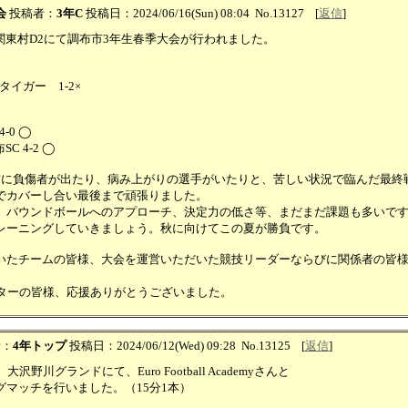
会
投稿者：
3年C
投稿日：2024/06/16(Sun) 08:04
No.13127
[
返信
]
）関東村D2にて調布市3年生春季大会が行われました。
Cタイガー 1-2×
4-0 ◯
SC 4-2 ◯
前に負傷者が出たり、病み上がりの選手がいたりと、苦しい状況で臨んだ最終
でカバーし合い最後まで頑張りました。
対応、バウンドボールへのアプローチ、決定力の低さ等、まだまだ課題も多いで
レーニングしていきましょう。秋に向けてこの夏が勝負です。
いたチームの皆様、大会を運営いただいた競技リーダーならびに関係者の皆
ーターの皆様、応援ありがとうございました。
者：
4年トップ
投稿日：2024/06/12(Wed) 09:28
No.13125
[
返信
]
大沢野川グランドにて、Euro Football Academyさんと
グマッチを行いました。（15分1本）