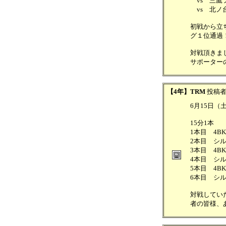
vs 三鷹
vs 北ノ台
初戦から立
グ１位通過
対戦頂きま
サポーター
【4年】TRM
投稿
6月15日
15分1本
1本目 4BK 
2本目 シルク
3本目 4BK 
4本目 シルク
5本目 4BK 
6本目 シルク
対戦してい
者の皆様、