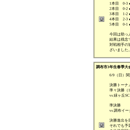
1本目 0-3 
2本目 0-2 
3本目 1-2 
4本目 2-3 
5本目 0-1
今回は助っ
結果は残念
対戦相手の
ざいました
調布市3年生春季大
6/9（日）
決勝トーナ
準々決勝（
vs 緑ヶ丘S
準決勝
vs 調布イー
決勝進出を
それでも予