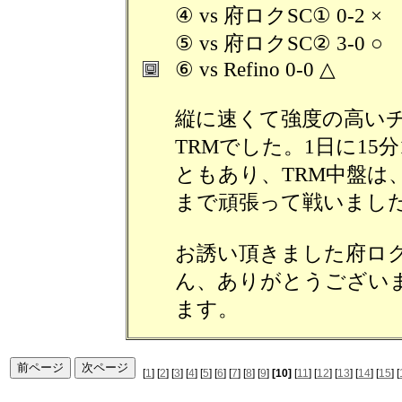
④ vs 府ロクSC① 0-2 ×
⑤ vs 府ロクSC② 3-0 ○
⑥ vs Refino 0-0 △
縦に速くて強度の高い
TRMでした。1日に15
ともあり、TRM中盤は
まで頑張って戦いまし
お誘い頂きました府ロクS
ん、ありがとうござい
ます。
[
1
] [
2
] [
3
] [
4
] [
5
] [
6
] [
7
] [
8
] [
9
]
[10]
[
11
] [
12
] [
13
] [
14
] [
15
] [