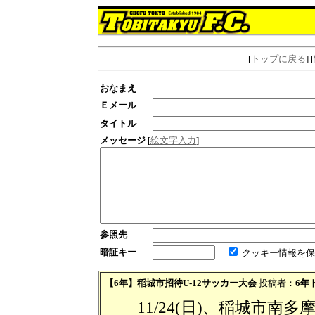
[
トップに戻る
] [
おなまえ
Ｅメール
タイトル
メッセージ
[
絵文字入力
]
参照先
暗証キー
クッキー情報を保
【6年】稲城市招待U-12サッカー大会
投稿者：
6年
11/24(日)、稲城市南