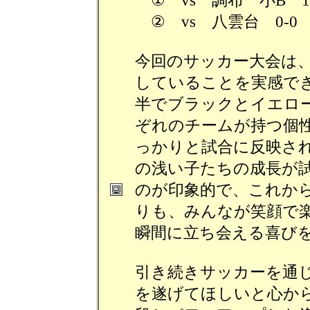
① vs 調布一小B 1
② vs 八雲台 0-0
今回のサッカー大会は
していることを実感で
半でブラックとイエロ
ぞれのチームが持つ個
っかりと試合に反映さ
の浅い子たちの成長が
のが印象的で、これか
りも、みんなが笑顔で
瞬間に立ち会える喜び
引き続きサッカーを通
を遂げてほしいと心か